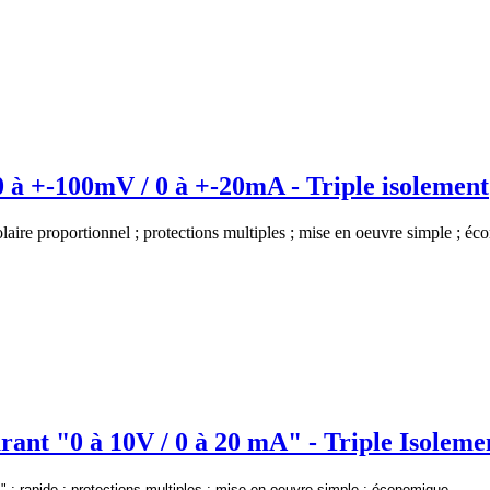
0 à +-100mV / 0 à +-20mA - Triple isolement
olaire proportionnel ; protections multiples ; mise en oeuvre simple ; 
t "0 à 10V / 0 à 20 mA" - Triple Isoleme
A
" ; rapide ; protections multiples ; mise en oeuvre simple ; économique