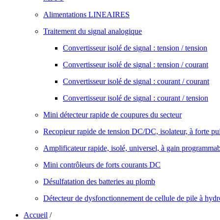
Alimentations LINEAIRES
Traitement du signal analogique
Convertisseur isolé de signal : tension / tension
Convertisseur isolé de signal : tension / courant
Convertisseur isolé de signal : courant / courant
Convertisseur isolé de signal : courant / tension
Mini détecteur rapide de coupures du secteur
Recopieur rapide de tension DC/DC, isolateur, à forte pu
Amplificateur rapide, isolé, universel, à gain programma
Mini contrôleurs de forts courants DC
Désulfatation des batteries au plomb
Détecteur de dysfonctionnement de cellule de pile à hyd
Accueil
/