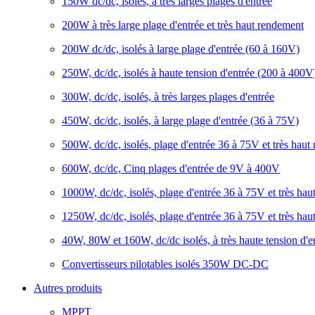
150W dc/dc, isolés, à très larges plages d'entrée
200W à très large plage d'entrée et très haut rendement
200W dc/dc, isolés à large plage d'entrée (60 à 160V)
250W, dc/dc, isolés à haute tension d'entrée (200 à 400V
300W, dc/dc, isolés, à très larges plages d'entrée
450W, dc/dc, isolés, à large plage d'entrée (36 à 75V)
500W, dc/dc, isolés, plage d'entrée 36 à 75V et très haut
600W, dc/dc, Cinq plages d'entrée de 9V à 400V
1000W, dc/dc, isolés, plage d'entrée 36 à 75V et très ha
1250W, dc/dc, isolés, plage d'entrée 36 à 75V et très ha
40W, 80W et 160W, dc/dc isolés, à très haute tension d'
Convertisseurs pilotables isolés 350W DC-DC
Autres produits
MPPT