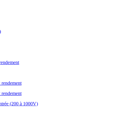
)
 rendement
ut rendement
ut rendement
entrée (200 à 1000V)