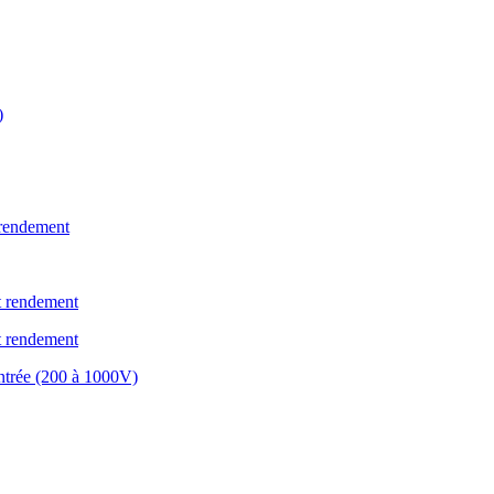
)
 rendement
ut rendement
ut rendement
entrée (200 à 1000V)