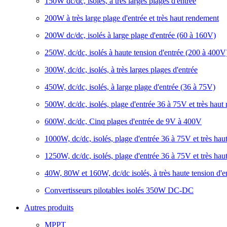
150W dc/dc, isolés, à très larges plages d'entrée
200W à très large plage d'entrée et très haut rendement
200W dc/dc, isolés à large plage d'entrée (60 à 160V)
250W, dc/dc, isolés à haute tension d'entrée (200 à 400V
300W, dc/dc, isolés, à très larges plages d'entrée
450W, dc/dc, isolés, à large plage d'entrée (36 à 75V)
500W, dc/dc, isolés, plage d'entrée 36 à 75V et très haut
600W, dc/dc, Cinq plages d'entrée de 9V à 400V
1000W, dc/dc, isolés, plage d'entrée 36 à 75V et très ha
1250W, dc/dc, isolés, plage d'entrée 36 à 75V et très ha
40W, 80W et 160W, dc/dc isolés, à très haute tension d'
Convertisseurs pilotables isolés 350W DC-DC
Autres produits
MPPT