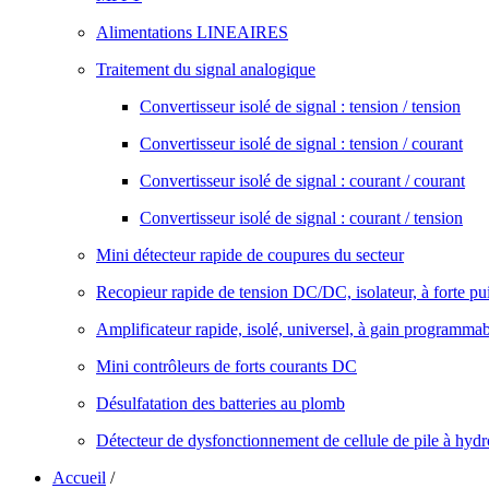
Alimentations LINEAIRES
Traitement du signal analogique
Convertisseur isolé de signal : tension / tension
Convertisseur isolé de signal : tension / courant
Convertisseur isolé de signal : courant / courant
Convertisseur isolé de signal : courant / tension
Mini détecteur rapide de coupures du secteur
Recopieur rapide de tension DC/DC, isolateur, à forte pu
Amplificateur rapide, isolé, universel, à gain programma
Mini contrôleurs de forts courants DC
Désulfatation des batteries au plomb
Détecteur de dysfonctionnement de cellule de pile à hyd
Accueil
/