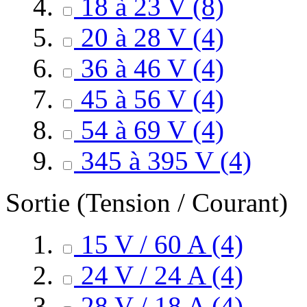
18 à 23 V
(8)
20 à 28 V
(4)
36 à 46 V
(4)
45 à 56 V
(4)
54 à 69 V
(4)
345 à 395 V
(4)
Sortie (Tension / Courant)
15 V / 60 A
(4)
24 V / 24 A
(4)
28 V / 18 A
(4)