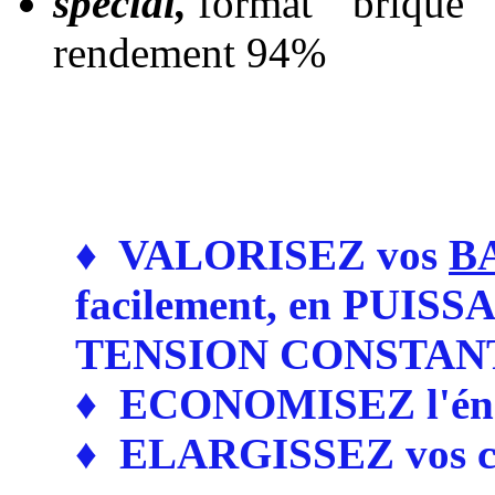
spécial,
format " brique" 
rendement 94%
♦ VALORISEZ vos
B
facilement, en PU
TENSION CONSTAN
♦ ECONOMISEZ l'éner
♦ ELARGISSEZ vos ch