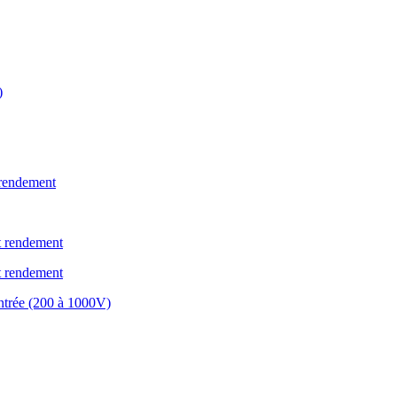
)
 rendement
ut rendement
ut rendement
entrée (200 à 1000V)