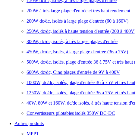
150W dc/dc, isolés, à très larges plages d'entrée
200W à très large plage d'entrée et très haut rendement
200W dc/dc, isolés à large plage d'entrée (60 à 160V)
250W, dc/dc, isolés à haute tension d'entrée (200 à 400V
300W, dc/dc, isolés, à très larges plages d'entrée
450W, dc/dc, isolés, à large plage d'entrée (36 à 75V)
500W, dc/dc, isolés, plage d'entrée 36 à 75V et très haut
600W, dc/dc, Cinq plages d'entrée de 9V à 400V
1000W, dc/dc, isolés, plage d'entrée 36 à 75V et très ha
1250W, dc/dc, isolés, plage d'entrée 36 à 75V et très ha
40W, 80W et 160W, dc/dc isolés, à très haute tension d'
Convertisseurs pilotables isolés 350W DC-DC
Autres produits
MPPT