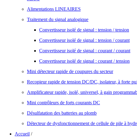
Alimentations LINEAIRES
Traitement du signal analogique
Convertisseur isolé de signal : tension / tension
Convertisseur isolé de signal : tension / courant
Convertisseur isolé de signal : courant / courant
Convertisseur isolé de signal : courant / tension
Mini détecteur rapide de coupures du secteur
Recopieur rapide de tension DC/DC, isolateur, à forte pu
Amplificateur rapide, isolé, universel, à gain programma
Mini contrôleurs de forts courants DC
Désulfatation des batteries au plomb
Détecteur de dysfonctionnement de cellule de pile à hyd
Accueil
/